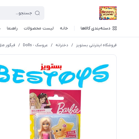
دسته‌بندی کالاها
خانه
لیست محصولات
راهنما
د
فروشگاه اینترنتی بستویز
/
دخترانه
/
عروسک - Dolls
/
فیگور متل 