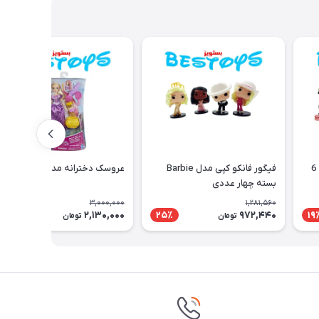
فیگور فله مدل دخترانه بسته 6
فیگور فانکو کپی مدل Barbie
عروسک دخترانه مدل Tangled
بسته چهار عددی
3,000,000
1,281,560
2,130,000
972,440
29٪
25٪
19
تومان
تومان