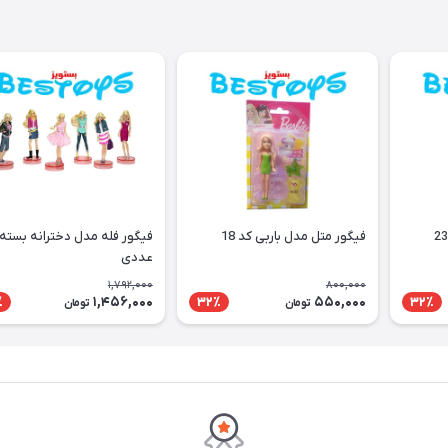
فیگور متل مدل باربی کد 18
عددی
1,792,000
800,000
1,456,000
550,000
٪
32٪
32٪
تومان
تومان