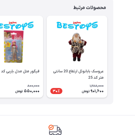
محصولات مرتبط
عروسک بابانوئل ارتفاع 20 سانتی
فیگور متل مدل باربی کد 23
متر کد 25
800,000
1,288,000
550,000
901,600
30٪
تومان
تومان