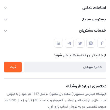
اطلاعات تماس
09123941837
دسترسی سریع
yavary@Gmail.com
حساب کاربری
خدمات مشتریان
مجله فروشگاه
قوانین و مقررات
لیست محصولات
حریم خصوصی
درباره ما
از جدید‌ترین تخفیف‌ها با‌ خبر شوید
راهنما
تماس با ما
ثبت
مختصری درباره فروشگاه
فروشگاه اینترنتی بستویز ( اسفندیان سابق ) در سال 1387 کار خود را با فروش
اسباب بازی ، لوازم جانبی موبایل ، کامپیوتر و بدلیجات آغاز کرد و از سال 1392 به
صورت تخصصی رو به فروش اسباب بازی آورد