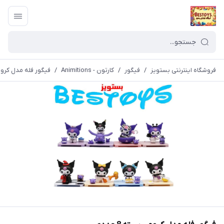
فروشگاه اینترنتی بستویز
/
فیگور
/
کارتون - Animitions
/
فیگور فله مدل کرومی ب