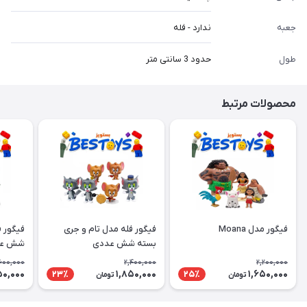
جعبه
ندارد - فله
طول
حدود 3 سانتی متر
محصولات مرتبط
فیگور مدل Moana
فیگور فله مدل تام و جری
فیگور ف
بسته شش عددی
شش عد
600,000
2,400,000
2,200,000
50,000
1,850,000
1,650,000
23٪
25٪
تومان
تومان