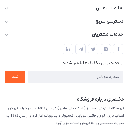
اطلاعات تماس
09123941837
دسترسی سریع
yavary@Gmail.com
حساب کاربری
خدمات مشتریان
مجله فروشگاه
قوانین و مقررات
لیست محصولات
حریم خصوصی
درباره ما
از جدید‌ترین تخفیف‌ها با‌ خبر شوید
راهنما
تماس با ما
ثبت
مختصری درباره فروشگاه
فروشگاه اینترنتی بستویز ( اسفندیان سابق ) در سال 1387 کار خود را با فروش
اسباب بازی ، لوازم جانبی موبایل ، کامپیوتر و بدلیجات آغاز کرد و از سال 1392 به
صورت تخصصی رو به فروش اسباب بازی آورد