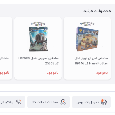
محصولات مرتبط
ساختنی اس ال تویز مدل
ساختنی آسوینی مدل Heroes
ساختنی آ
Harry Potter کد 89146
کد 25368
ناموجود
ناموجود
ناموجو
ضمانت اصالت کالا
پشتیبانی ۲۴ ساعت
تحویل اکسپرس