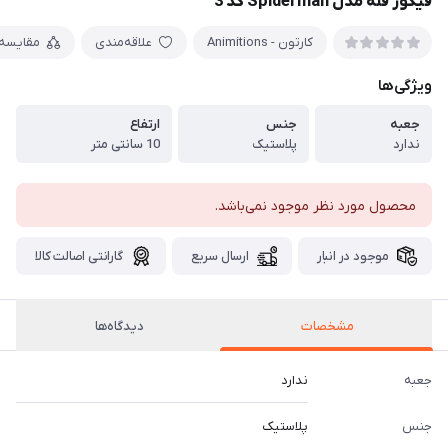
فیگور فله مدل Spiderman کد 3
کارتون - Animitions
علاقه‌مندی
مقایسه
ویژگی‌ها
جعبه
جنس
ارتفاع
ندارد
پلاستیک
10 سانتی متر
محصول مورد نظر موجود نمی‌باشد.
موجود در انبار
ارسال سریع
گارانتی اصالت کالا
مشخصات
دیدگاه‌ها
جعبه
ندارد
جنس
پلاستیک