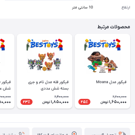
ارتفاع
10 سانتی متر
محصولات مرتبط
فیگور مدل Moana
فیگور فله مدل تام و جری
فیگور ف
بسته شش عددی
شش عد
600,000
2,400,000
2,200,000
50,000
1,850,000
1,650,000
23٪
25٪
تومان
تومان