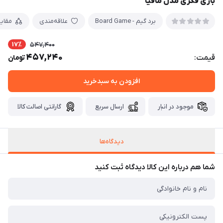
بازی فکری مدل مافیا
برد گیم - Board Game
علاقه‌مندی
مقای
17٪
547,400
457,240
قیمت:
تومان
افزودن به سبدخرید
موجود در انبار
ارسال سریع
گارانتی اصالت کالا
دیدگاه‌ها
شما هم درباره این کالا دیدگاه ثبت کنید