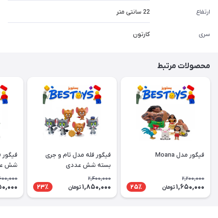
ارتفاع
22 سانتی متر
سری
کارتون
محصولات مرتبط
فیگور مدل Moana
فیگور فله مدل تام و جری
فیگور ف
بسته شش عددی
شش عد
600,000
2,400,000
2,200,000
50,000
1,850,000
1,650,000
23٪
25٪
تومان
تومان