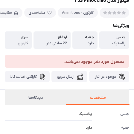
فیگور مدل Pinocchio کد 1
کارتون - Animitions
علاقه‌مندی
مقایسه
ویژگی‌ها
جنس
جعبه
ارتفاع
سری
پلاستیک
دارد
22 سانتی متر
کارتون
محصول مورد نظر موجود نمی‌باشد.
موجود در انبار
ارسال سریع
گارانتی اصالت کالا
مشخصات
دیدگاه‌ها
جنس
پلاستیک
جعبه
دارد