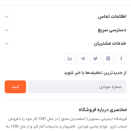
اطلاعات تماس
09123941837
دسترسی سریع
yavary@Gmail.com
حساب کاربری
خدمات مشتریان
مجله فروشگاه
قوانین و مقررات
لیست محصولات
حریم خصوصی
درباره ما
از جدید‌ترین تخفیف‌ها با‌ خبر شوید
راهنما
تماس با ما
ثبت
مختصری درباره فروشگاه
فروشگاه اینترنتی بستویز ( اسفندیان سابق ) در سال 1387 کار خود را با فروش
اسباب بازی ، لوازم جانبی موبایل ، کامپیوتر و بدلیجات آغاز کرد و از سال 1392 به