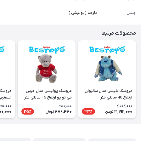
جنس
پارچه (پولیشی )
محصولات مرتبط
عروسک پلیشی مدل سالیوان
عروسک پولیشی مدل خرس
عروسک 
ارتفاع 40 سانتی متر
می تو یو ارتفاع 16 سانتی متر
اسفنجی ارتفاع
650,000
650,000
4,704,000
00,000
489,440
3,192,000
25٪
33٪
تومان
تومان