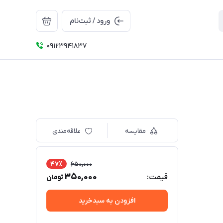
ورود / ثبت‌نام
09123941837
مقایسه
علاقه‌مندی
47٪
650,000
350,000
قیمت:
تومان
افزودن به سبدخرید