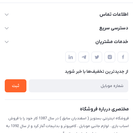
اطلاعات تماس
09123941837
دسترسی سریع
yavary@Gmail.com
حساب کاربری
خدمات مشتریان
مجله فروشگاه
قوانین و مقررات
لیست محصولات
حریم خصوصی
درباره ما
از جدید‌ترین تخفیف‌ها با‌ خبر شوید
راهنما
تماس با ما
ثبت
مختصری درباره فروشگاه
فروشگاه اینترنتی بستویز ( اسفندیان سابق ) در سال 1387 کار خود را با فروش
اسباب بازی ، لوازم جانبی موبایل ، کامپیوتر و بدلیجات آغاز کرد و از سال 1392 به