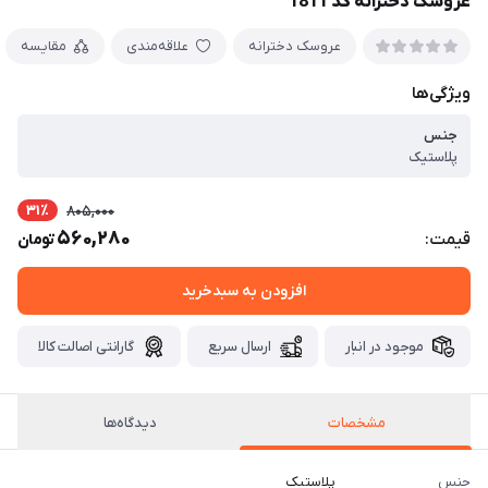
عروسک دخترانه کد 1811
عروسک دخترانه
علاقه‌مندی
مقایسه
ویژگی‌ها
جنس
پلاستیک
31٪
805,000
560,280
قیمت:
تومان
افزودن به سبدخرید
موجود در انبار
ارسال سریع
گارانتی اصالت کالا
مشخصات
دیدگاه‌ها
جنس
پلاستیک