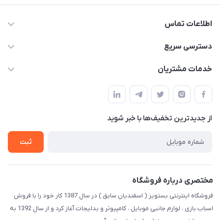
اطلاعات تماس
09123941837
دسترسی سریع
yavary@Gmail.com
حساب کاربری
خدمات مشتریان
مجله فروشگاه
قوانین و مقررات
لیست محصولات
حریم خصوصی
درباره ما
از جدید‌ترین تخفیف‌ها با‌ خبر شوید
راهنما
تماس با ما
ثبت
مختصری درباره فروشگاه
فروشگاه اینترنتی بستویز ( اسفندیان سابق ) در سال 1387 کار خود را با فروش
اسباب بازی ، لوازم جانبی موبایل ، کامپیوتر و بدلیجات آغاز کرد و از سال 1392 به