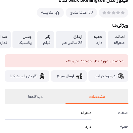
فیگور مدل Jack Skellington کد 2
علاقه‌مندی
مقایسه
ویژگی‌ها
اصالت
جعبه
ارتفاع
ژانر
جنس
صدا
متفرقه
دارد
25 سانتی متر
فیلم
پلاستیک
ندارد
محصول مورد نظر موجود نمی‌باشد.
موجود در انبار
ارسال سریع
گارانتی اصالت کالا
مشخصات
دیدگاه‌ها
اصالت
متفرقه
جعبه
دارد