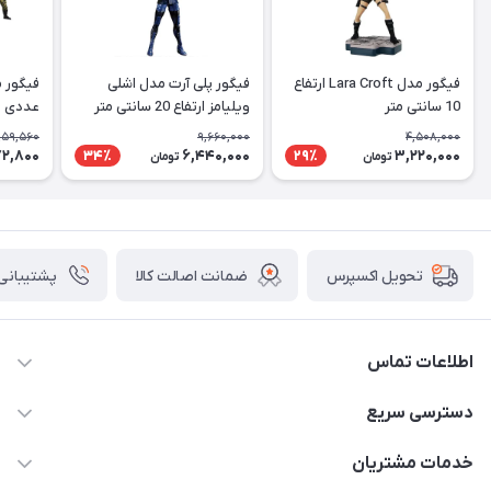
فیگور مدل Lara Croft ارتفاع
فیگور پلی آرت مدل اشلی
10 سانتی متر
ویلیامز ارتفاع 20 سانتی متر
عددی
959,560
9,660,000
4,508,000
2,800
6,440,000
3,220,000
34٪
29٪
تومان
تومان
ضمانت اصالت کالا
پشتیبانی ۲۴ ساعت
تحویل اکسپرس
اطلاعات تماس
09123941837
دسترسی سریع
yavary@Gmail.com
حساب کاربری
خدمات مشتریان