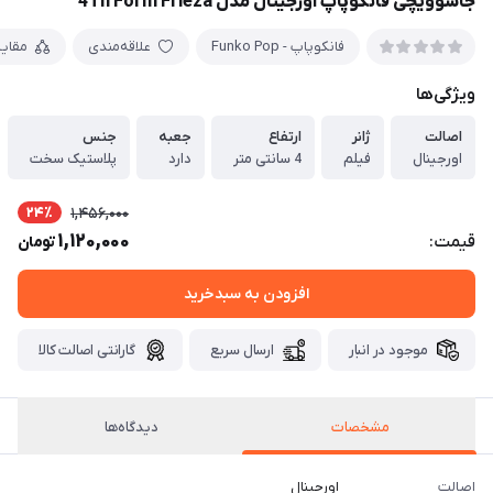
جاسوویچی فانکوپاپ اورجینال مدل 4Th Form Frieza
فانکوپاپ - Funko Pop
علاقه‌مندی
مقای
ویژگی‌ها
اصالت
ژانر
ارتفاع
جعبه
جنس
اورجینال
فیلم
4 سانتی متر
دارد
پلاستیک سخت
24٪
1,456,000
1,120,000
قیمت:
تومان
افزودن به سبدخرید
موجود در انبار
ارسال سریع
گارانتی اصالت کالا
مشخصات
دیدگاه‌ها
اصالت
اورجینال