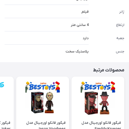
ژانر
فیلم
ارتفاع
4 سانتی متر
جعبه
دارد
جنس
پلاستیک سخت
محصولات مرتبط
فیگور فانکو اورجینال مدل
فیگور فانکو اورجینال مدل
فیگور 
Joker
Jason Voorhees
Freddy Krueger