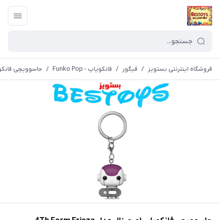
فروشگاه اینترنتی بستویز
/
فیگور
/
فانکوپاپ - Funko Pop
/
جاسوویچی فانکوپاپ اورج