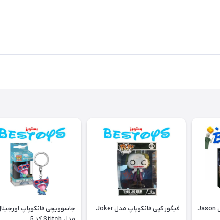
فیگور فانکو اورجینال مدل Jason
فیگور کپی فانکوپاپ مدل Joker
جاسوویچی فانکوپاپ اورجینا
مدل Stitch کد 5