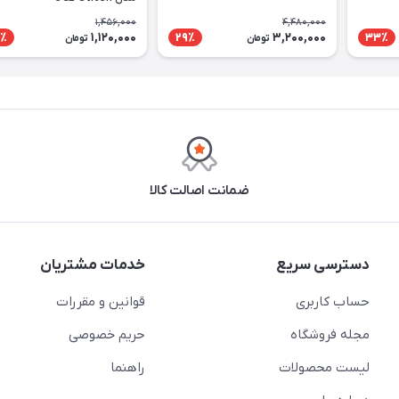
1,456,000
4,480,000
1,120,000
3,200,000
٪
29٪
33٪
تومان
تومان
ضمانت اصالت کالا
دسترسی سریع
خدمات مشتریان
حساب کاربری
قوانین و مقررات
مجله فروشگاه
حریم خصوصی
لیست محصولات
راهنما