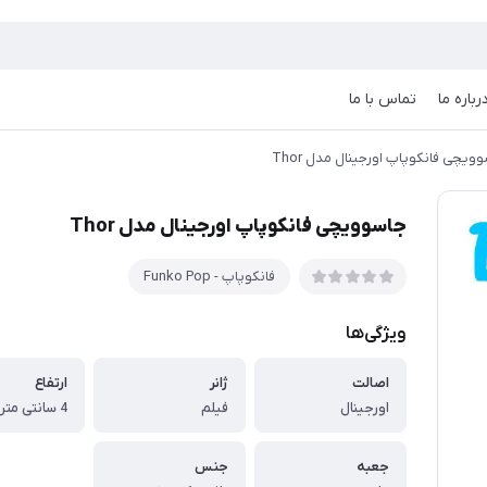
رباره ما
تماس با ما
ویچی فانکوپاپ اورجینال مدل Thor
جاسوویچی فانکوپاپ اورجینال مدل Thor
فانکوپاپ - Funko Pop
ویژگی‌ها
اصالت
ژانر
ارتفاع
اورجینال
فیلم
4 سانتی متر
جعبه
جنس