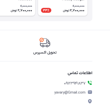
4,000,000
4,000,000
2,700,000
2,700,000
33٪
تومان
تومان
تحویل اکسپرس
اطلاعات تماس
09123941837
yavary@Gmail.com