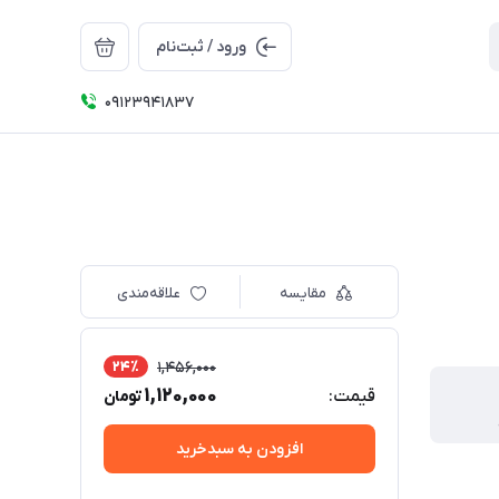
ورود / ثبت‌نام
09123941837
مقایسه
علاقه‌مندی
24٪
1,456,000
1,120,000
قیمت:
تومان
افزودن به سبدخرید