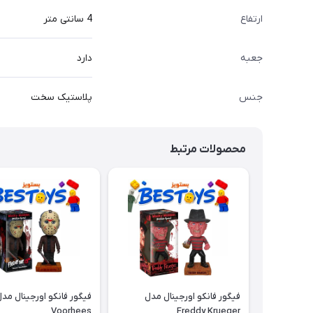
ارتفاع
4 سانتی متر
جعبه
دارد
جنس
پلاستیک سخت
محصولات مرتبط
فیگور فانکو اورجینال مدل
Voorhees
Freddy Krueger