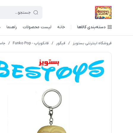
دسته‌بندی کالاها
خانه
لیست محصولات
راهنما
د
فروشگاه اینترنتی بستویز
/
فیگور
/
فانکوپاپ - Funko Pop
/
جاسو