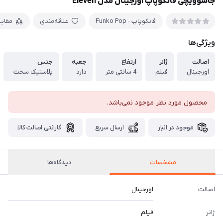
جاسوویچی فانکوپاپ اورجینال مدل Eleven
فانکوپاپ - Funko Pop
علاقه‌مندی
مقای
ویژگی‌ها
اصالت
ژانر
ارتفاع
جعبه
جنس
اورجینال
فیلم
4 سانتی متر
دارد
پلاستیک سخت
محصول مورد نظر موجود نمی‌باشد.
موجود در انبار
ارسال سریع
گارانتی اصالت کالا
مشخصات
دیدگاه‌ها
اصالت
اورجینال
ژانر
فیلم