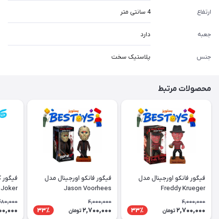
ارتفاع
4 سانتی متر
جعبه
دارد
جنس
پلاستیک سخت
محصولات مرتبط
فیگور فانکو اورجینال مدل
فیگور فانکو اورجینال مدل
فیگور 
Joker
Jason Voorhees
Freddy Krueger
480,000
4,000,000
4,000,000
00,000
2,700,000
2,700,000
33٪
33٪
تومان
تومان