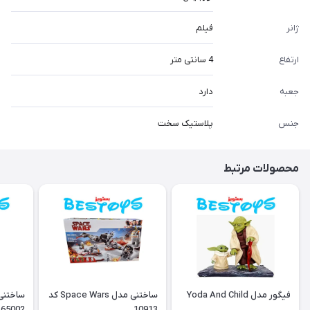
ژانر
فیلم
ارتفاع
4 سانتی متر
جعبه
دارد
جنس
پلاستیک سخت
محصولات مرتبط
فیگور مدل Yoda And Child
ساختنی مدل Space Wars کد
65002
10913