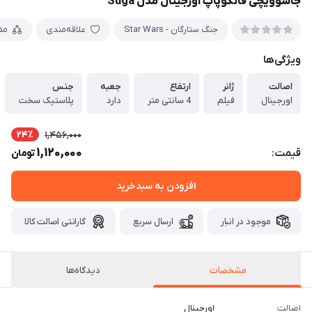
جاسوویچی فانکوپاپ اورجینال مدل Suga
جنگ ستارگان - Star Wars
علاقه‌مندی
مق
ویژگی‌ها
اصالت
ژانر
ارتفاع
جعبه
جنس
اورجینال
فیلم
4 سانتی متر
دارد
پلاستیک سخت
24٪
1,456,000
1,120,000
قیمت:
تومان
افزودن به سبدخرید
موجود در انبار
ارسال سریع
گارانتی اصالت کالا
مشخصات
دیدگاه‌ها
اصالت
اورجینال