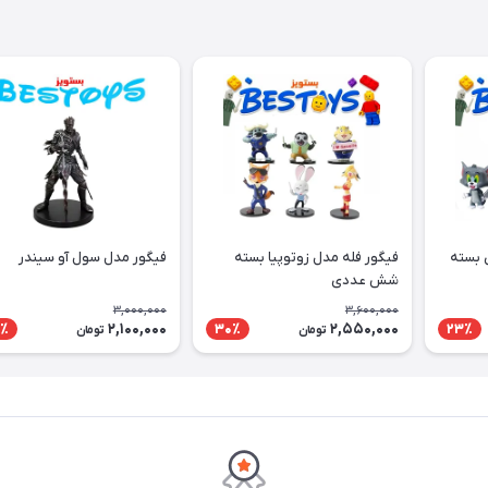
 بسته
فیگور فله مدل زوتوپیا بسته
فیگور مدل سول آو سیندر
شش عددی
3,000,000
3,600,000
2,100,000
2,550,000
٪
30٪
23٪
تومان
تومان