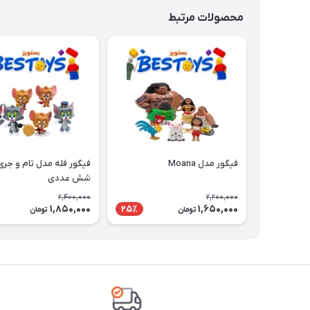
محصولات مرتبط
فیگور مدل Moana
فیگور فله مدل تام و جری
شش عددی
2,400,000
2,200,000
1,850,000
1,650,000
25٪
تومان
تومان