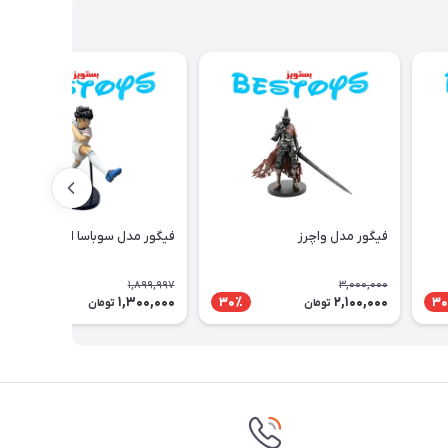
فیگور مدل واچرز
فیگور مدل سوباسا اوزارا کد 3
1,899,997
3,000,000
1,300,000
2,100,000
32٪
30٪
30
تومان
تومان