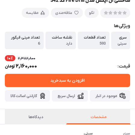
ساختنی ال ایکس مدل Fire Drill کد 342
لگو
علاقه‌مندی
مقایسه
ویژگی‌ها
سری
تعداد قطعات
نقشه ساخت
تعداد مینی فیگور
سیتی
593
دارد
6
10٪
2,382,800
2,160,000
قیمت:
تومان
افزودن به سبدخرید
موجود در انبار
ارسال سریع
گارانتی اصالت کالا
مشخصات
دیدگاه‌ها
سری
سیتی