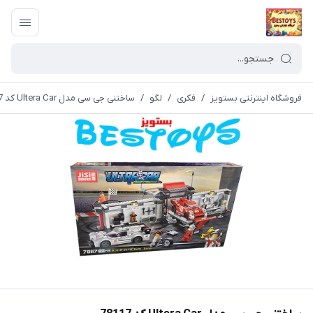
فروشگاه اینترنتی بستویز
/
فکری
/
لگو
/
ساختنی جی سی مدل Ultera Car کد 78117