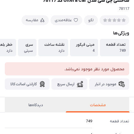
ساختنی جی سی مدل Ultera Car کد 78117
78117
لگو
علاقه‌مندی
مقایسه
ویژگی‌ها
تعداد قطعه
مینی فیگور
نقشه ساخت
سری
خطر بلع
749
4
دارد
سیتی
دارد
محصول مورد نظر موجود نمی‌باشد.
موجود در انبار
ارسال سریع
گارانتی اصالت کالا
مشخصات
دیدگاه‌ها
تعداد قطعه
749