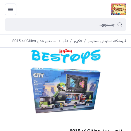
فروشگاه اینترنتی بستویز
/
فکری
/
لگو
/
ساختنی مدل Cities کد 8015