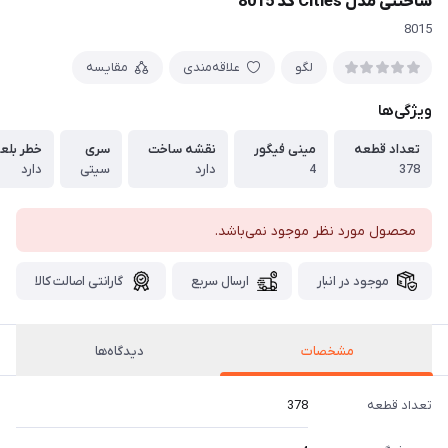
ساختنی مدل Cities کد 8015
8015
لگو
علاقه‌مندی
مقایسه
ویژگی‌ها
تعداد قطعه
مینی فیگور
نقشه ساخت
سری
خطر بلع
378
4
دارد
سیتی
دارد
محصول مورد نظر موجود نمی‌باشد.
موجود در انبار
ارسال سریع
گارانتی اصالت کالا
مشخصات
دیدگاه‌ها
تعداد قطعه
378