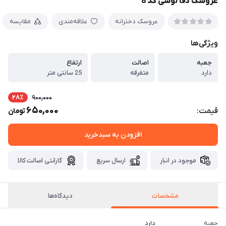
عروسک دفا لوسی کد 8
عروسک دخترانه
علاقه‌مندی
مقایسه
ویژگی‌ها
جعبه
اصالت
ارتفاع
دارد
متفرقه
25 سانتی متر
28٪
900,000
650,000
قیمت:
تومان
افزودن به سبدخرید
موجود در انبار
ارسال سریع
گارانتی اصالت کالا
مشخصات
دیدگاه‌ها
جعبه
دارد