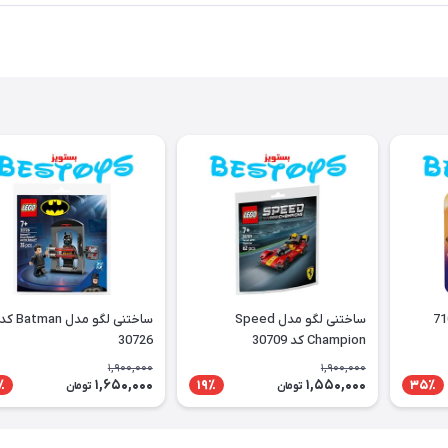
ساختنی لگو مدل Speed
ساختنی لگو مدل Batman ک
Champion کد 30709
30726
1,900,000
1,900,000
1,650,000
1,550,000
٪
19٪
35٪
تومان
تومان