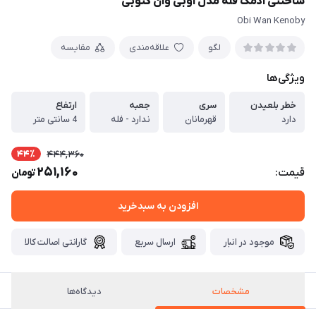
ساختنی آدمک فله مدل اوبی وان کنوبی
Obi Wan Kenoby
لگو
علاقه‌مندی
مقایسه
ویژگی‌ها
خطر بلعیدن
سری
جعبه
ارتفاع
دارد
قهرمانان
ندارد - فله
4 سانتی متر
44٪
444,360
251,160
قیمت:
تومان
افزودن به سبدخرید
موجود در انبار
ارسال سریع
گارانتی اصالت کالا
مشخصات
دیدگاه‌ها