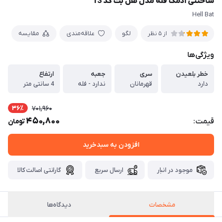
ساختنی آدمک فله مدل هل بت کد 13
Hell Bat
لگو
علاقه‌مندی
مقایسه
از 5 نظر
ویژگی‌ها
خطر بلعیدن
سری
جعبه
ارتفاع
دارد
قهرمانان
ندارد - فله
4 سانتی متر
36٪
701,960
450,800
قیمت:
تومان
افزودن به سبدخرید
موجود در انبار
ارسال سریع
گارانتی اصالت کالا
مشخصات
دیدگاه‌ها