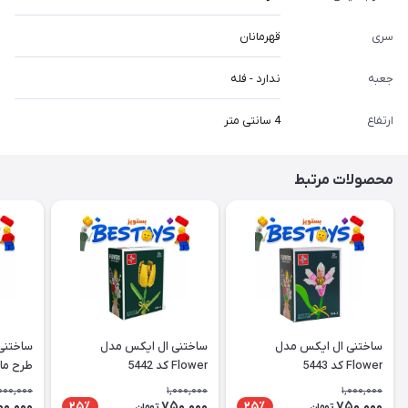
سری
قهرمانان
جعبه
ندارد - فله
ارتفاع
4 سانتی متر
محصولات مرتبط
ساختنی ال ایکس مدل
ساختنی ال ایکس مدل
ساختنی
Flower کد 5443
Flower کد 5442
طرح ما
000,000
1,000,000
1,000,000
00,000
750,000
750,000
25٪
25٪
تومان
تومان