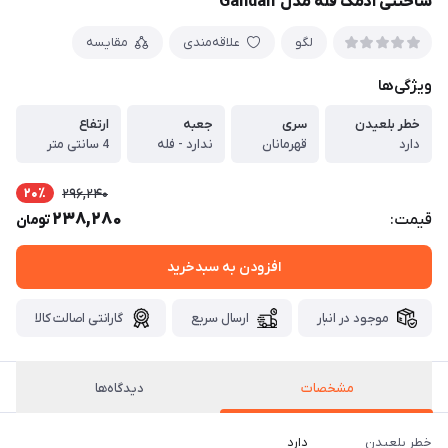
ساختنی آدمک فله مدل Gandalf
لگو
علاقه‌مندی
مقایسه
ویژگی‌ها
خطر بلعیدن
سری
جعبه
ارتفاع
دارد
قهرمانان
ندارد - فله
4 سانتی متر
20٪
296,240
238,280
قیمت:
تومان
افزودن به سبدخرید
موجود در انبار
ارسال سریع
گارانتی اصالت کالا
مشخصات
دیدگاه‌ها
خطر بلعیدن
دارد