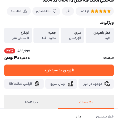
ساختنی آدمک فله مدل Cyborg کد 0204
لگو
علاقه‌مندی
مقایسه
از 1 نظر
ویژگی‌ها
خطر بلعیدن
سری
جعبه
ارتفاع
دارد
قهرمانان
ندارد - فله
8 سانتی متر
34٪
599,997
400,000
قیمت:
تومان
افزودن به سبدخرید
موجود در انبار
ارسال سریع
گارانتی اصالت کالا
مشخصات
دیدگاه‌ها
خطر بلعیدن
دارد