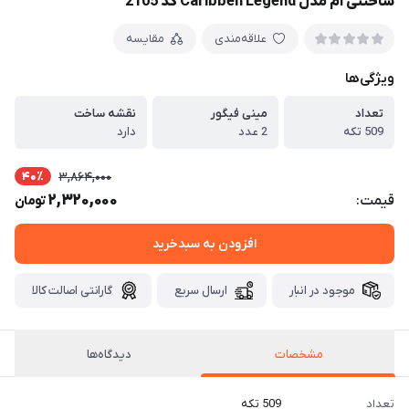
ساختنی ام مدل Caribben Legend کد 2105
علاقه‌مندی
مقایسه
ویژگی‌ها
تعداد
مینی فیگور
نقشه ساخت
509 تکه
2 عدد
دارد
40٪
3,864,000
2,320,000
قیمت:
تومان
افزودن به سبدخرید
موجود در انبار
ارسال سریع
گارانتی اصالت کالا
مشخصات
دیدگاه‌ها
تعداد
509 تکه