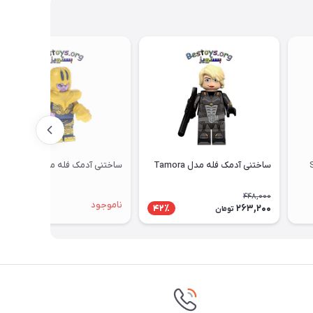
Sup
ساختنی آدمک فله مدل Tamora
ساختنی آدمک فله مدل Thanos
448,000
ناموجود
263,200
42٪
تومان