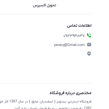
تحویل اکسپرس
اطلاعات تماس
09123941837
yavary@Gmail.com
مختصری درباره فروشگاه
فروشگاه این
1392 به صورت تخصصی رو به فروش اسباب بازی آورد