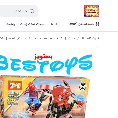
دسته‌بندی کالاها
خانه
لیست محصولات
راهنما
د
فروشگاه اینترنتی بستویز
/
فهرست محصولات
/
ساختنی ام مدل Super Heros کد 1021D