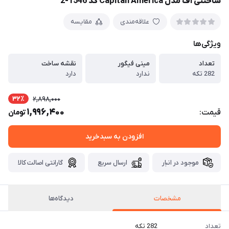
ساختنی اف مدل Capitan America کد 1546-2
علاقه‌مندی
مقایسه
ویژگی‌ها
تعداد
مینی فیگور
نقشه ساخت
282 تکه
ندارد
دارد
32٪
2,898,000
1,996,400
قیمت:
تومان
افزودن به سبدخرید
موجود در انبار
ارسال سریع
گارانتی اصالت کالا
مشخصات
دیدگاه‌ها
تعداد
282 تکه