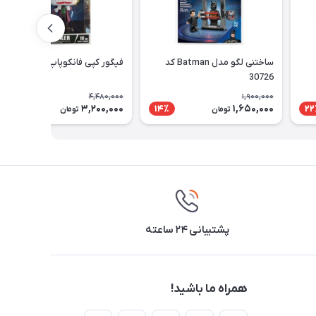
ساختنی لگو مدل Batman کد
فیگور کپی فانکوپاپ مدل Joker
30726
4,480,000
1,900,000
3,200,000
1,650,000
29٪
14٪
22
تومان
تومان
پشتیبانی ۲۴ ساعته
همراه ما باشید!