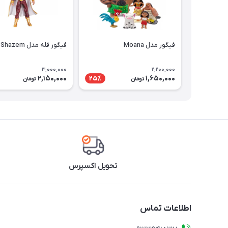
فیگور مدل Moana
فیگور فله مدل Shazem
3,000,000
2,200,000
2,150,000
1,650,000
25٪
تومان
تومان
تحویل اکسپرس
اطلاعات تماس