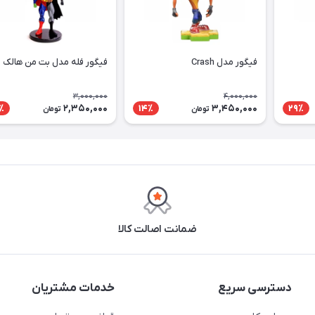
فیگور مدل Crash
فیگور فله مدل بت من هالک
3,000,000
4,000,000
2,350,000
3,450,000
٪
14٪
29٪
تومان
تومان
ضمانت اصالت کالا
دسترسی سریع
خدمات مشتریان