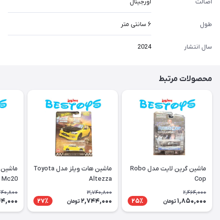
اصالت
اورجینال
طول
۶ سانتی متر
سال انتشار
2024
محصولات مرتبط
ماشین گرین لایت مدل Robo
ماشین هات ویلز مدل Toyota
ماشین 
i Mc20
Altezza
Cop
740,800
3,740,800
2,464,000
44,000
2,744,000
1,850,000
27٪
25٪
تومان
تومان