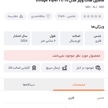
ماشین هات ویلز مدل Dodge Viper rt/10
MH - NJ - MG
ماشین - Cars
علاقه‌مندی
مقایسه
ویژگی‌ها
جنس
اصالت
طول
سال انتشار
فلزی
اورجینال
۶ سانتی متر
2024
محصول مورد نظر موجود نمی‌باشد.
موجود در انبار
ارسال سریع
گارانتی اصالت کالا
مشخصات
دیدگاه‌ها
جنس
فلزی