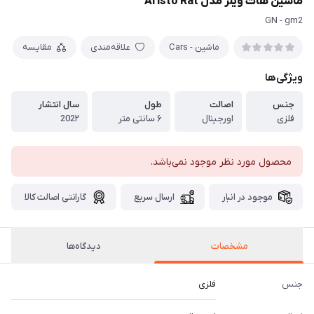
ماشین هات ویلز مدل Aristo Rat
GN - gm2
ماشین - Cars
علاقه‌مندی
مقایسه
ویژگی‌ها
جنس
اصالت
طول
سال انتشار
فلزی
اورجینال
۶ سانتی متر
202۲
محصول مورد نظر موجود نمی‌باشد.
موجود در انبار
ارسال سریع
گارانتی اصالت کالا
مشخصات
دیدگاه‌ها
جنس
فلزی