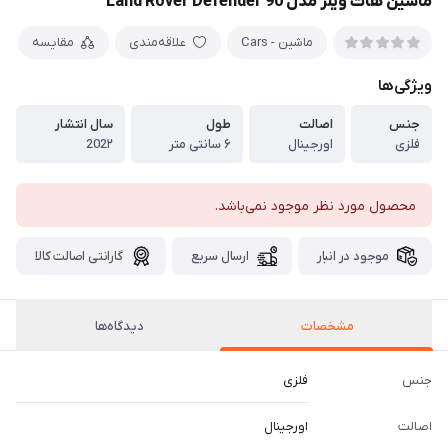
ماشین هات ویلز مدل Land Rover Defender 90
ماشین - Cars
علاقه‌مندی
مقایسه
ویژگی‌ها
جنس
اصالت
طول
سال انتشار
فلزی
اورجینال
۶ سانتی متر
202۲
محصول مورد نظر موجود نمی‌باشد.
موجود در انبار
ارسال سریع
گارانتی اصالت کالا
مشخصات
دیدگاه‌ها
جنس
فلزی
اصالت
اورجینال