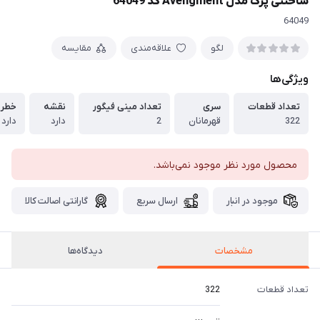
ساختنی پرک مدل Avengment کد 64049
64049
لگو
علاقه‌مندی
مقایسه
ویژگی‌ها
تعداد قطعات
سری
تعداد مینی فیگور
نقشه
خطر 
322
قهرمانان
2
دارد
دارد
محصول مورد نظر موجود نمی‌باشد.
موجود در انبار
ارسال سریع
گارانتی اصالت کالا
مشخصات
دیدگاه‌ها
تعداد قطعات
322