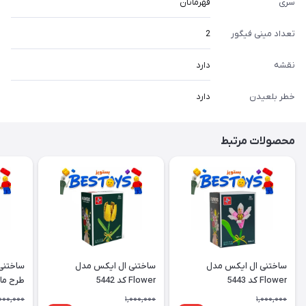
سری
قهرمانان
تعداد مینی فیگور
2
نقشه
دارد
خطر بلعیدن
دارد
محصولات مرتبط
ساختنی ال ایکس مدل
ساختنی ال ایکس مدل
ساختنی
Flower کد 5443
Flower کد 5442
طرح ما
000,000
1,000,000
1,000,000