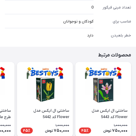
تعداد مینی فیگور
0
مناسب برای
کودکان و نوجوانان
خطر بلعیدن
دارد
محصولات مرتبط
ساختنی ال ایکس مدل
ساختنی ال ایکس مدل
ساختنی
Flower کد 5443
Flower کد 5442
طرح ما
000,000
1,000,000
1,000,000
00,000
750,000
750,000
25٪
25٪
تومان
تومان