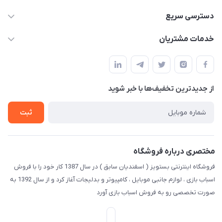
09123941837
دسترسی سریع
yavary@Gmail.com
حساب کاربری
خدمات مشتریان
مجله فروشگاه
قوانین و مقررات
لیست محصولات
حریم خصوصی
درباره ما
از جدید‌ترین تخفیف‌ها با‌ خبر شوید
راهنما
تماس با ما
ثبت
مختصری درباره فروشگاه
فروشگاه اینترنتی بستویز ( اسفندیان سابق ) در سال 1387 کار خود را با فروش
اسباب بازی ، لوازم جانبی موبایل ، کامپیوتر و بدلیجات آغاز کرد و از سال 1392 به
صورت تخصصی رو به فروش اسباب بازی آورد