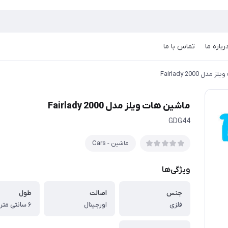
رباره ما
تماس با ما
ل Fairlady 2000
ماشین هات ویلز مدل Fairlady 2000
GDG44
ماشین - Cars
ویژگی‌ها
جنس
اصالت
طول
فلزی
اورجینال
۶ سانتی متر