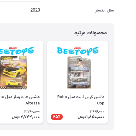
سال انتشار
2020
محصولات مرتبط
ماشین گرین لایت مدل Robo
ماشین هات
Altezza
Cop
3,740,800
2,464,000
2,744,000
1,850,000
25٪
تومان
تومان