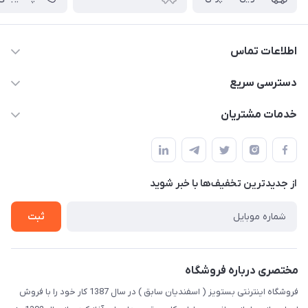
اطلاعات تماس
09123941837
دسترسی سریع
yavary@Gmail.com
حساب کاربری
خدمات مشتریان
مجله فروشگاه
قوانین و مقررات
لیست محصولات
حریم خصوصی
درباره ما
از جدید‌ترین تخفیف‌ها با‌ خبر شوید
راهنما
تماس با ما
ثبت
مختصری درباره فروشگاه
فروشگاه اینترنتی بستویز ( اسفندیان سابق ) در سال 1387 کار خود را با فروش