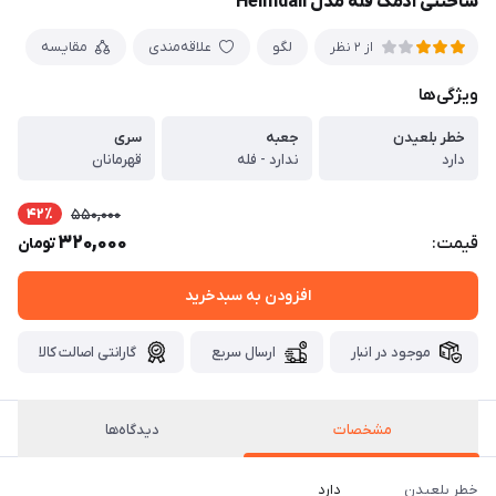
ساختنی آدمک فله مدل Heimdall
لگو
علاقه‌مندی
مقایسه
از 2 نظر
ویژگی‌ها
خطر بلعیدن
جعبه
سری
دارد
ندارد - فله
قهرمانان
42٪
550,000
320,000
قیمت:
تومان
افزودن به سبدخرید
موجود در انبار
ارسال سریع
گارانتی اصالت کالا
مشخصات
دیدگاه‌ها
خطر بلعیدن
دارد