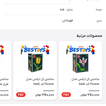
جعبه
ندارد - فله
سری
قهرمانان
محصولات مرتبط
ساختنی ال ایکس مدل
ساختنی ال ایکس مدل
ساختنی
Flower کد 5443
Flower کد 5442
طرح ما
000,000
1,000,000
1,000,000
00,000
750,000
750,000
25٪
25٪
تومان
تومان