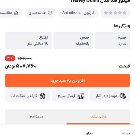
فیگور فله مدل Harley Quinn
کارتون - Animitions
علاقه‌مندی
مقایسه
ویژگی‌ها
جعبه
جنس
ارتفاع
ندارد
پلاستیک
10 سانتی متر
21٪
644,000
508,760
قیمت:
تومان
افزودن به سبدخرید
موجود در انبار
ارسال سریع
گارانتی اصالت کالا
مشخصات
دیدگاه‌ها
جعبه
ندارد