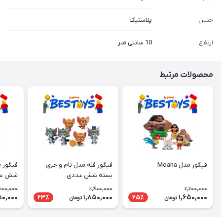
جنس
پلاستیک
ارتفاع
10 سانتی متر
محصولات مرتبط
فیگور مدل Moana
فیگور فله مدل تام و جری
فیگور ف
بسته شش عددی
شش عد
600,000
2,400,000
2,200,000
50,000
1,850,000
1,650,000
23٪
25٪
تومان
تومان