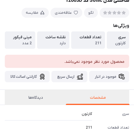
ساختنی مدل Sonic کد 12003D
لگو
علاقه‌مندی
مقایسه
ویژگی‌ها
سری
تعداد قطعات
نقشه ساخت
مینی فیگور
کارتون
211
دارد
2 عدد
محصول مورد نظر موجود نمی‌باشد.
موجود در انبار
ارسال سریع
گارانتی اصالت کالا
مشخصات
دیدگاه‌ها
سری
کارتون
تعداد قطعات
211