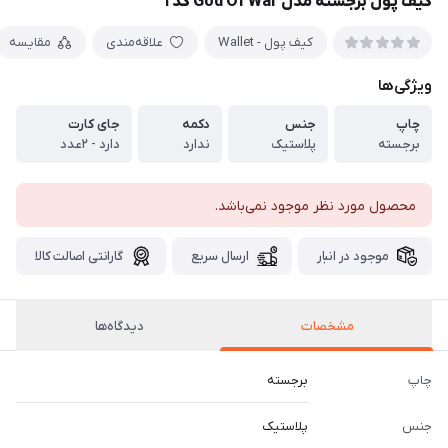
کیف پول برجسته مدل God Of War کد ۱
کیف پول - Wallet
علاقه‌مندی
مقایسه
ویژگی‌ها
چاپ
جنس
دکمه
جای کارت
برجسته
پلاستیک
ندارد
دارد - ۲عدد
محصول مورد نظر موجود نمی‌باشد.
موجود در انبار
ارسال سریع
گارانتی اصالت کالا
مشخصات
دیدگاه‌ها
چاپ
برجسته
جنس
پلاستیک