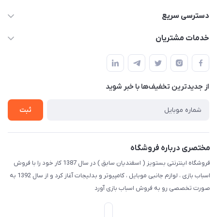
09123941837
دسترسی سریع
yavary@Gmail.com
حساب کاربری
خدمات مشتریان
مجله فروشگاه
قوانین و مقررات
لیست محصولات
حریم خصوصی
درباره ما
از جدید‌ترین تخفیف‌ها با‌ خبر شوید
راهنما
تماس با ما
ثبت
مختصری درباره فروشگاه
فروشگاه اینترنتی بستویز ( اسفندیان سابق ) در سال 1387 کار خود را با فروش
اسباب بازی ، لوازم جانبی موبایل ، کامپیوتر و بدلیجات آغاز کرد و از سال 1392 به
صورت تخصصی رو به فروش اسباب بازی آورد