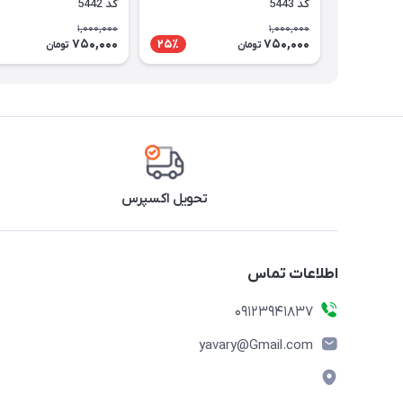
کد 5443
کد 5442
1,000,000
1,000,000
750,000
750,000
25٪
تومان
تومان
تحویل اکسپرس
اطلاعات تماس
09123941837
yavary@Gmail.com