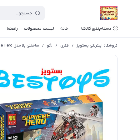
دسته‌بندی کالاها
خانه
لیست محصولات
راهنما
د
فروشگاه اینترنتی بستویز
/
فکری
/
لگو
/
ساختنی بلا مدل Supreme Hero کد 10844