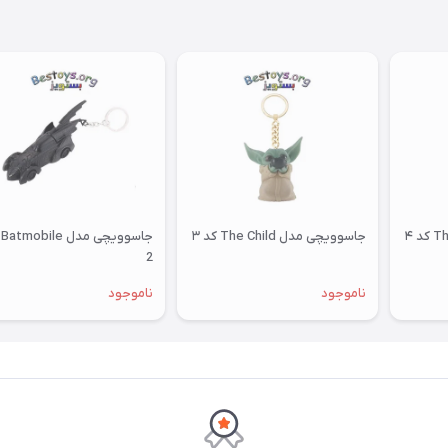
جاسوویچی مدل The Child کد ۳
جا
2
ناموجود
ناموجود