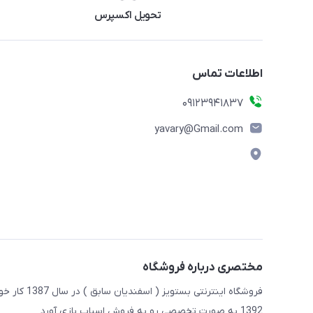
تحویل اکسپرس
اطلاعات تماس
09123941837
yavary@Gmail.com
مختصری درباره فروشگاه
فروشگاه این
1392 به صورت تخصصی رو به فروش اسباب بازی آورد