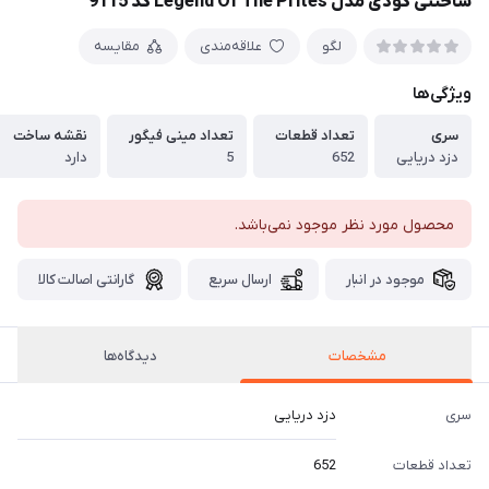
ساختنی گودی مدل Legend Of The Prites کد 9115
لگو
علاقه‌مندی
مقایسه
ویژگی‌ها
سری
تعداد قطعات
تعداد مینی فیگور
نقشه ساخت
دزد دریایی
652
5
دارد
محصول مورد نظر موجود نمی‌باشد.
موجود در انبار
ارسال سریع
گارانتی اصالت کالا
مشخصات
دیدگاه‌ها
سری
دزد دریایی
تعداد قطعات
652