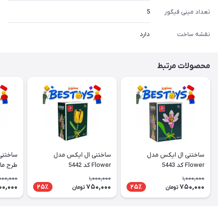
تعداد مینی فیگور
5
نقشه ساخت
دارد
محصولات مرتبط
ساختنی ال ایکس مدل
ساختنی ال ایکس مدل
ساختنی
Flower کد 5443
Flower کد 5442
طرح ما
000,000
1,000,000
1,000,000
00,000
750,000
750,000
25٪
25٪
تومان
تومان