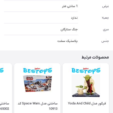
عرض
1 سانتی متر
جعبه
ندارد
سری
جنگ ستارگان
جنس
پلاستیک سخت
محصولات مرتبط
فیگور مدل Yoda And Child
ساختنی مدل Space Wars کد
65002
10913