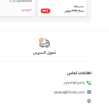
Spiderman کد 2
448,000
ناموجود
263,200
42٪
تومان
تحویل اکسپرس
اطلاعات تماس
09123941837
yavary@Gmail.com